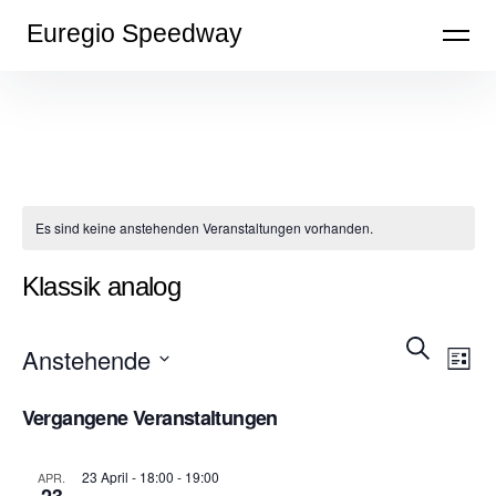
Inhalte
Euregio Speedway
überspringen
Es sind keine anstehenden Veranstaltungen vorhanden.
Klassik analog
Veran
Ve
Suche
Anstehende
Liste
An
Suche
Datum
Vergangene Veranstaltungen
wählen.
Na
und
23 April - 18:00
-
19:00
APR.
Ansic