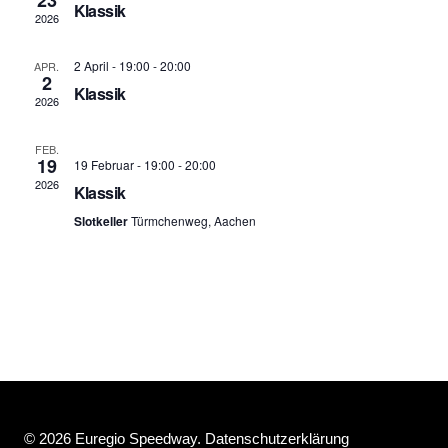
23
Klassik
2026
Navig
2 April - 19:00
-
20:00
APR.
2
Klassik
2026
FEB.
19
19 Februar - 19:00
-
20:00
2026
Klassik
Slotkeller
Türmchenweg, Aachen
© 2026 Euregio Speedway.
Datenschutzerklärung