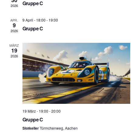
30
Gruppe C
2026
Navig
9 April - 18:00
-
19:00
APR.
9
Gruppe C
2026
MÄRZ
19
2026
19 März - 19:00
-
20:00
Gruppe C
Slotkeller
Türmchenweg, Aachen