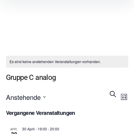
Inhalte
überspringen
Es sind keine anstehenden Veranstaltungen vorhanden.
Gruppe C analog
Veran
Ve
Suche
Anstehende
Liste
An
Suche
Datum
Vergangene Veranstaltungen
wählen.
Na
und
Ansic
30 April - 19:00
-
20:00
APR.